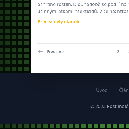
ochraně rostlin. Dlouhodobě se podílí na
účinným látkám insekticidů. Více na: https
Přečíšt celý článek
Předchozí
2
Úvod
Člán
© 2022
Rostlinolé