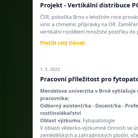
Projekt - Vertikální distribuce 
ČSR, pobočka Brno v letošním roce provád
vinic a chmelnic přípravky na OR. Zaměření a
vertikální rozdělení množství postřiku do 
Přečíšt celý článek
1. 5. 2022
Pracovní příležitost pro fytopat
Mendelova univerzita v Brně vyhlašuje
pracovníka:
Odborný asistent/ka - Docent/ka - Profe
rostlinolékařství
Oblast výzkumu
: Fytopatologie
V oblasti vědecko-výzkumné činnosti se 
zemědělských a zahradnických plodin, vče