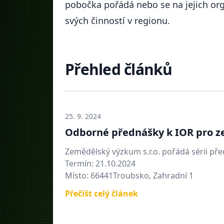
pobočka pořádá nebo se na jejich org
svých činností v regionu.
Přehled článků
25. 9. 2024
Odborné přednášky k IOR pro z
Zemědělský výzkum s.r.o. pořádá sérii př
Termín: 21.10.2024
Místo: 66441Troubsko, Zahradní 1
Přečíšt celý článek