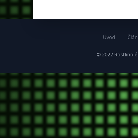
Úvod
Člán
© 2022
Rostlinolé