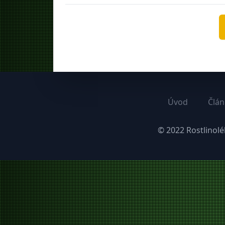
Úvod
Člán
© 2022
Rostlinolé