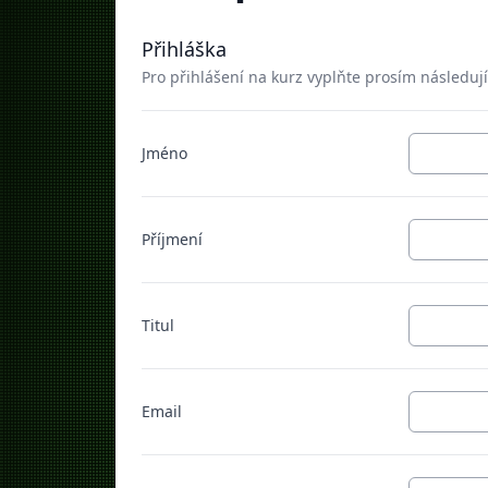
Přihláška
Pro přihlášení na kurz vyplňte prosím následují
Jméno
Příjmení
Titul
Email