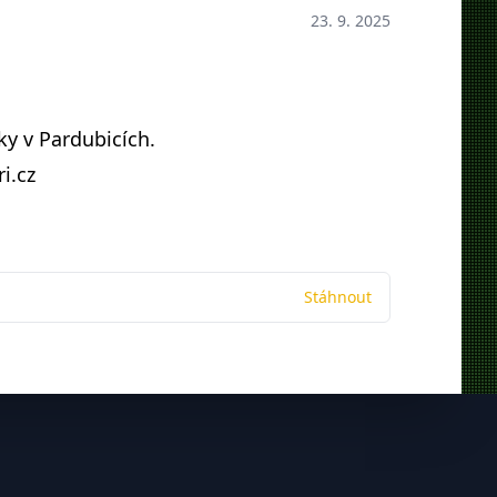
23. 9. 2025
ky v Pardubicích.
i.cz
Stáhnout