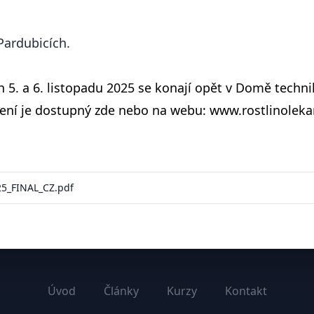
Pardubicích.
 5. a 6. listopadu 2025 se konají opět v Domě techni
ení je dostupný zde nebo na webu: www.rostlinolekar
5_FINAL_CZ.pdf
Úvod
Články
Kurzy
Kontakt